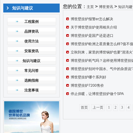
您的位置：
>
>
主页
博世资讯
知识与建
知识与建议
博世壁挂炉报警er怎么解决
工程案例
​关于博世壁挂炉使用相关介绍
品牌资讯
博世壁挂炉是国产还是进口
使用方法
博世壁挂炉欧洲之星质量怎么样?值不值
安装资讯
立秋到来，家里的博世锅炉也要“清清火
博世壁挂炉耗气吗？这样使用博世壁挂
知识与建议
博世壁挂炉别对中国水、气中的杂质说“
常见问答
博世壁挂炉哪个系列好
选购指南
博世壁挂炉7200售价
注意事项
停止供暖，让博世壁挂炉做个SPA
首页
上一页
1
2
3
4