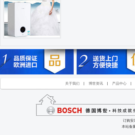
关于我们
博世资讯
产品中心
订购安装
本站备