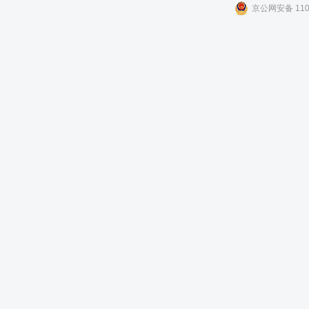
京公网安备 1101