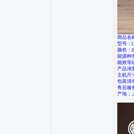
商品名称
型号：L1
颜色：
能源种
能效等
产品净重
主机尺寸
包装清
售后服
产地；