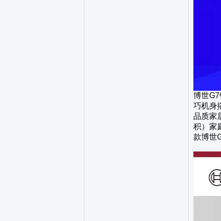
博世G
巧机身
品质家居
积）家
款博世