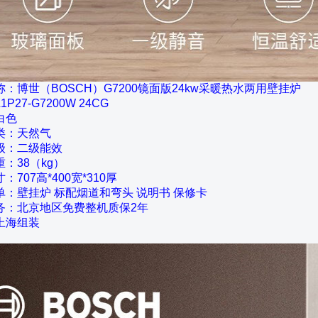
：博世（BOSCH）G7200镜面版24kw采暖热水两用壁挂炉
P27-G7200W 24CG
白色
类：天然气
级：二级能效
：38（kg）
：707高*400宽*310厚
单：壁挂炉 标配烟道和弯头 说明书 保修卡
务：北京地区免费整机质保2年
上海组装