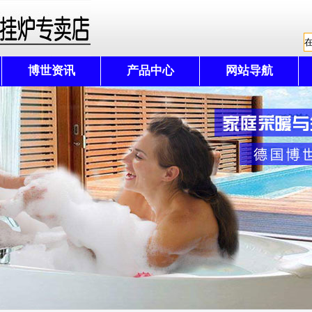
博世资讯
产品中心
网站导航