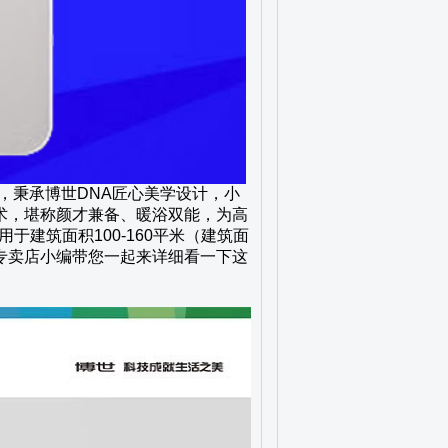
，秉承博世DNA匠心美学设计，小
术，堪称颜才兼备、暖浴双能，为高
于建筑面积100-160平米（建筑面
专卖店小编带您一起来详细看一下这