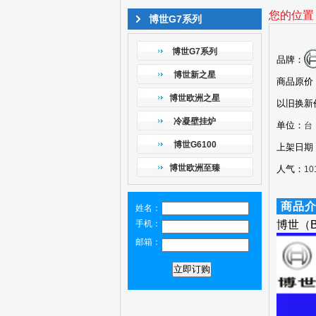
您的位置
博世G7系列
博世G7系列
品牌：
博世新之星
商品原价
博世欧洲之星
以旧换新
冷凝壁挂炉
单位：
台
博世G6100
上架日期
博世欧洲至臻
人气：
10
商品
姓名：
手机：
博世（B
邮箱：